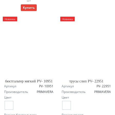
шт
Купить
Новинка
Новинка
бюстгальтер мягкий PV- 10951
трусы слип PV- 22951
Артикул
PV- 10951
Артикул
PV- 22951
Производитель
PRIMAVERA
Производитель
PRIMAVERA
Цвет
Цвет
Размер бюстгальтера
Размер трусов