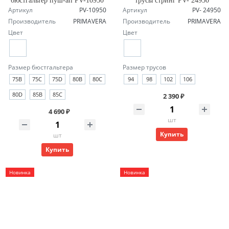
бюстгальтер пуш-ап PV-10950
трусы стринг PV- 24950
Артикул
PV-10950
Артикул
PV- 24950
Производитель
PRIMAVERA
Производитель
PRIMAVERA
Цвет
Цвет
Размер бюстгальтера
Размер трусов
75B
75C
75D
80B
80C
94
98
102
106
80D
85B
85C
2 390 ₽
4 690 ₽
шт
Купить
шт
Купить
Новинка
Новинка