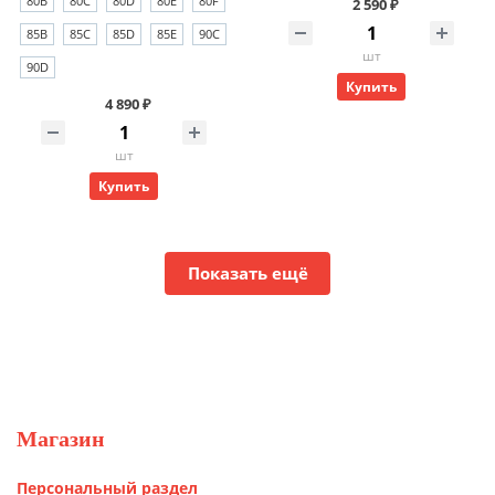
80B
80C
80D
80E
80F
2 590 ₽
85B
85C
85D
85E
90C
шт
90D
Купить
4 890 ₽
шт
Купить
Показать ещё
Магазин
Персональный раздел