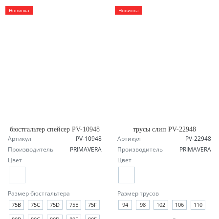
Новинка
Новинка
бюстгальтер спейсер PV-10948
трусы слип PV-22948
Артикул
PV-10948
Артикул
PV-22948
Производитель
PRIMAVERA
Производитель
PRIMAVERA
Цвет
Цвет
Размер бюстгальтера
Размер трусов
75B
75C
75D
75E
75F
94
98
102
106
110