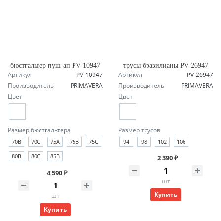
бюстгальтер пуш-ап PV-10947
трусы бразилианы PV-26947
Артикул
PV-10947
Артикул
PV-26947
Производитель
PRIMAVERA
Производитель
PRIMAVERA
Цвет
Цвет
Размер бюстгальтера
Размер трусов
70B
70C
75A
75B
75C
94
98
102
106
80B
80C
85B
2 390 ₽
4 590 ₽
шт
Купить
шт
Купить