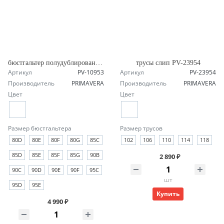
бюстгальтер полудублированный PV-10953
трусы слип PV-23954
Артикул
PV-10953
Артикул
PV-23954
Производитель
PRIMAVERA
Производитель
PRIMAVERA
Цвет
Цвет
Размер бюстгальтера
Размер трусов
80D
80E
80F
80G
85C
102
106
110
114
118
85D
85E
85F
85G
90B
2 890 ₽
90C
90D
90E
90F
95C
шт
95D
95E
Купить
4 990 ₽