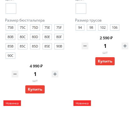
Размер бюстгальтера
Размер трусов
75B
75C
75D
75E
75F
94
98
102
106
80B
80C
80D
80E
80F
2 590 ₽
85B
85C
85D
85E
90B
шт
90C
Купить
4 990 ₽
шт
Купить
Новинка
Новинка