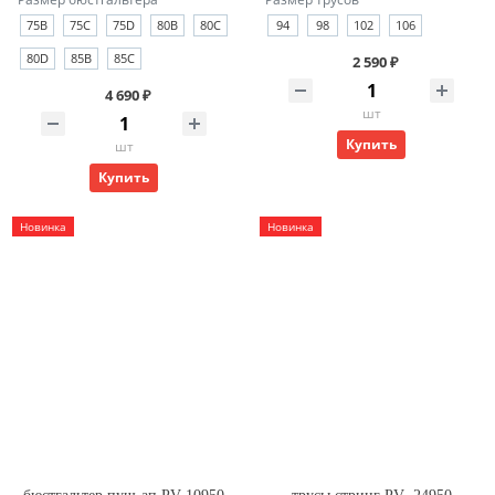
75B
75C
75D
80B
80C
94
98
102
106
80D
85B
85C
2 590 ₽
4 690 ₽
шт
Купить
шт
Купить
Новинка
Новинка